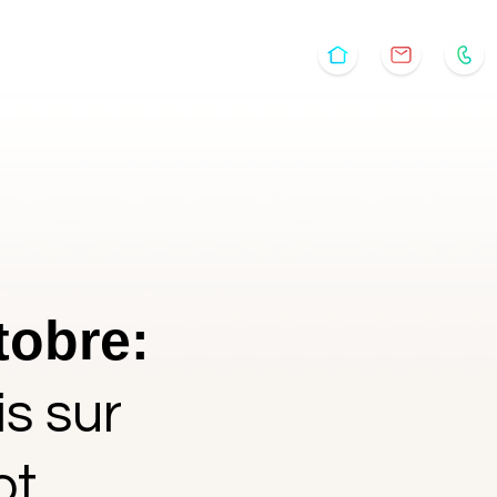
ière
À PROPOS
CONTACT
tobre:
s sur
ot