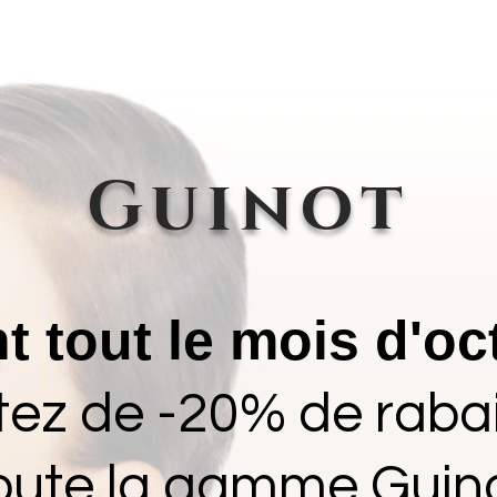
SERVICES
NOS PRODUITS
KESAKO : la rubrique animal
Guinot
t tout le mois d'oc
itez de -20% de rabai
oute la gamme Guin